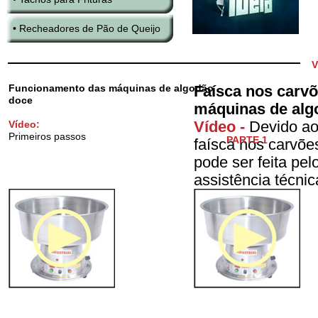
• Recheadores de Pão de Queijo
V
Funcionamento das máquinas de algodão
Faísca nos carvõ
doce
máquinas de alg
Vídeo -
Devido ao
Vídeo:
Primeiros passos
PARTE 1
faísca nos carvõe
pode ser feita pe
assistência técnic